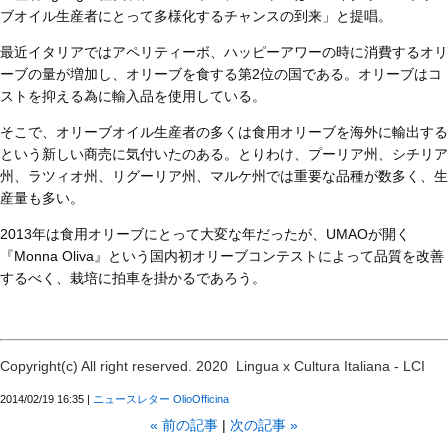
ブオイル生産者にとって多様化するチャンスの到来」と提唱。
最近イタリアではアペリティーボ、ハッピーアワーの時に消費するオリ
ーブの量が増加し、オリーブを食する第2位の国である。オリーブはコ
ストを抑える為に輸入品を使用している。
そこで、オリーブオイル生産者の多くは食用オリーブを海外に輸出する
という新しい商売に気付いたのある。とりわけ、プーリア州、シチリア
州、ラツィオ州、リグーリア州、マルケ州では重要な品種が数多く、生
産量も多い。
2013年は食用オリーブにとって大変な年だったが、UMAOが開く
『Monna Oliva』という国内初オリーブコンテストによって品質を改善
するべく、栽培に拍車を掛かるであろう。
Copyright(c) All right reserved. 2020 Lingua x Cultura Italiana - LCI
2014/02/19 16:35
ニュースレター OlioOfficina
«
前の記事
次の記事
»