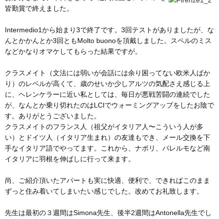
皆勤賞で終えました。
Intermedio1から始まり3で終了です。3回テストがありましたが、な
んとかかんとか3回ともMolto buonoを頂戴しました。スペルのミス
などかなりオマケしてもらった結果ですが。
クラスメイト（文法には弱いが会話には余り困ってない欧米人ばか
り）のレベルが高くて、歳のせいか少しアルツの気配さえ感じる上
に、ヘレンケラーに近い私としては、毎日が悪戦苦闘の連続でした
が、なんとか乗り切れたのはLCIでウォーミングアップをしたお陰で
す。ありがとうございました。
クラスメイトのフランス人（祖父がイタリア人〜こういう人が多
い）とドイツ人（イタリア生まれ）の友達もでき、メール交換を下
手なイタリア語でやってます。これから、ナポリ、パレルモなど南
イタリアに羽根を伸ばしに行って来ます。
尚、ご紹介頂いたアパートも実に快適、便利で、できればこのまま
ずっと住み着いてしまいたい感じでした。改めてお礼致します。
先生は最初の３週間はSimona先生、
後半2週間はAntonella先生でし