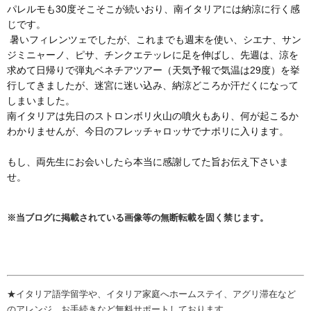
パレルモも30度そこそこが続いおり、
南イタリアには納涼に行く感
じです。
暑いフィレンツェでしたが、これまでも週末を使い、シエナ、
サン
ジミニャーノ、ピサ、チンクエテッレに足を伸ばし、先週は、
涼を
求めて日帰りで弾丸ベネチアツアー（
天気予報で気温は29度）を挙
行してきましたが、
迷宮に迷い込み、納涼どころか汗だくになって
しまいました。
南イタリアは先日のストロンボリ火山の噴火もあり、
何が起こるか
わかりませんが、
今日のフレッチャロッサでナポリに入ります。
もし、
両先生にお会いしたら本当に感謝してた旨お伝え下さいま
せ。
※当ブログに掲載されている画像等の無断転載を固く禁じます。
★イタリア語学留学や、イタリア家庭へホームステイ、アグリ滞在など
のアレンジ、お手続きなど無料サポートしております。