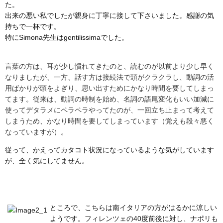
た。
出来の悪い私でしたが親身に丁寧に接して下さいました。
感謝の気
持ちで一杯です。
特にSimona先生はgentilissimaでした。
言葉の方は、耳が少し慣れてきたのと、
読むのが以前より少し早く
なりましたが、
一方、話す方は接続法で頭がクラクラし、
動詞の活
用ばかりが頭をよぎり、
思い出すためにかなり時間を要してしまっ
てます。従来は、
動詞の時制を始め、
名詞の語尾変化もいい加減に
使ってデタラメにペラペラやってたの
が、一回立ち止まって考えて
しまうため、
かなり時間を要してしまっています（
覚えも段々悪く
なっていますが）。
従って、
かえってカタコト状況になっているような気がしています
が、
全く気にしてません。
ところで、こちらは南イタリアの方がはるかに涼しい
ようです。
フィレンツェの40度前後に対し、
ナポリも